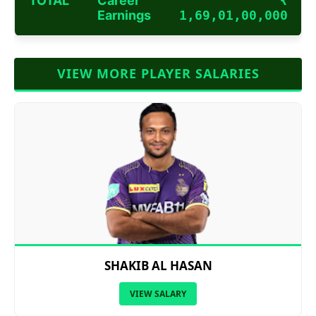
TOTAL
Career
₹
Earnings
1,69,01,00,000
VIEW MORE PLAYER SALARIES
SHAKIB AL HASAN
VIEW SALARY